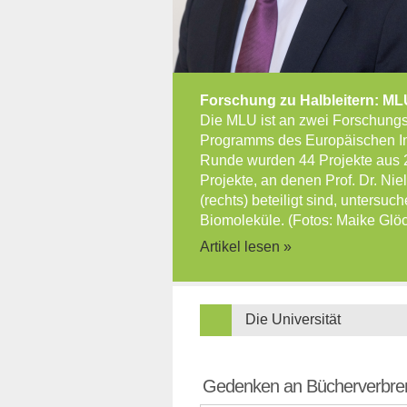
Forschung zu Halbleitern: ML
Die MLU ist an zwei Forschungs
Programms des Europäischen Inno
Runde wurden 44 Projekte aus 
Projekte, an denen Prof. Dr. Niel
(rechts) beteiligt sind, untersuc
Biomoleküle. (Fotos: Maike Glö
Artikel lesen »
Die Universität
Gedenken an Bücherverbren