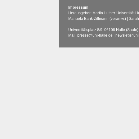
Impressum
Herausgeber: Martin-Luther-Universität Ha
Manuela Bank-Zillmann (verantw.) | Sara
Universitätsplatz 8/9, 06108 Halle (Saale) 
Mail:
presse@uni-halle.de
|
newsletter.uni